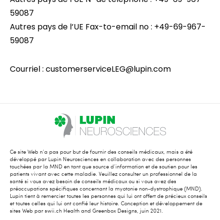
59087
Autres pays de l’UE Fax-to-email no : +49-69-967-
59087
Courriel : customerserviceLEG@lupin.com
Ce site Web n’a pas pour but de fournir des conseils médicaux, mais a été
développé par Lupin Neurosciences en collaboration avec des personnes
touchées par la MND en tant que source d’information et de soutien pour les
patients vivant avec cette maladie. Veuillez consulter un professionnel de la
santé si vous avez besoin de conseils médicaux ou si vous avez des
préoccupations spécifiques concernant la myotonie non-dystrophique (MND).
Lupin tient à remercier toutes les personnes qui lui ont offert de précieux conseils
et toutes celles qui lui ont confié leur histoire. Conception et développement de
sites Web par swii.ch Health and Greenbox Designs, juin 2021.